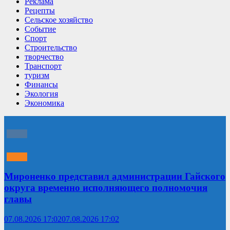
Реклама
Рецепты
Сельское хозяйство
Событие
Спорт
Строительство
творчество
Транспорт
туризм
Финансы
Экология
Экономика
Мироненко представил администрации Гайского
округа временно исполняющего полномочия
главы
07.08.2026 17:02
07.08.2026 17:02