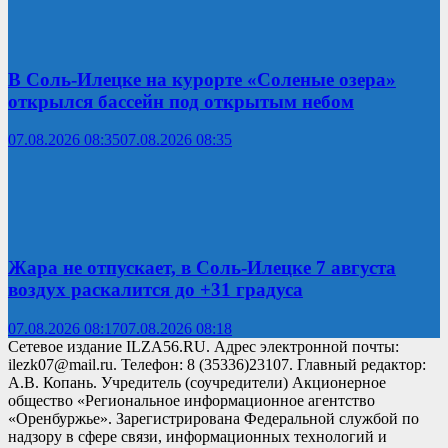
В Соль-Илецке на курорте «Соленые озера»
открылся бассейн под открытым небом
07.08.2026 08:35
07.08.2026 08:35
Жара не отпускает, в Соль-Илецке 7 августа
воздух раскалится до +31 градуса
07.08.2026 08:17
07.08.2026 08:18
Сетевое издание ILZA56.RU. Адрес электронной почты:
ilezk07@mail.ru. Телефон: 8 (35336)23107. Главный редактор:
А.В. Копань. Учредитель (соучредители) Акционерное
общество «Региональное информационное агентство
«Оренбуржье». Зарегистрирована Федеральной службой по
надзору в сфере связи, информационных технологий и