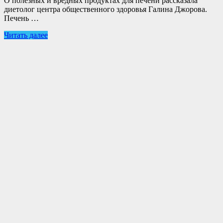
О полезных и вредных продуктах для печени рассказала
диетолог центра общественного здоровья Галина Джорова.
Печень …
Читать далее