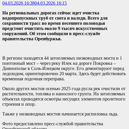
04.03.2026 16:38
04.03.2026 16:15
На региональных дорогах сейчас идет очистка
водопропускных труб от снега и наледи. Всего для
сохранности трасс во время весеннего половодья
предстоит очистить около 9 тысяч искусственных
сооружений. Об этом сообщили в пресс-службе
правительства Оренбуржья.
В регионе находятся 44 затопляемых низководных моста и 1
понтонный мост – через реку Илек на дороге Покровка –
Дивнополье в Соль-Илецком округе. Его демонтируют перед
ледоходом, ориентировочно 20 марта. Здесь будет действовать
временная лодочная переправа.
Около других мостов осенью 2025 года русла рек очистили от
растительности, топляка и наносного грунта. На затопляемых
объектах проводятся осмотры несущих элементов пролетного
строения и опор.
Также у низководных мостов начинается распиловка льда.
Фото предоставлено пресс-службой правительства
Оренбургской области