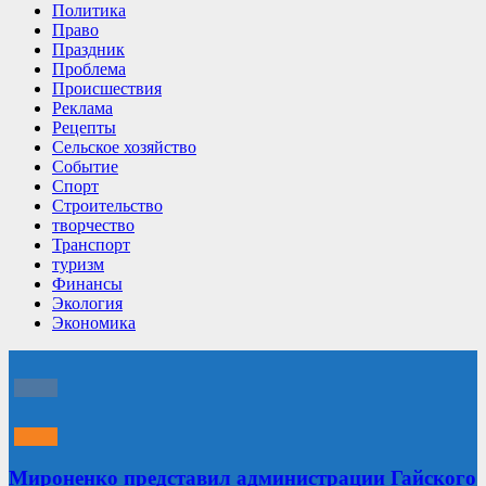
Политика
Право
Праздник
Проблема
Происшествия
Реклама
Рецепты
Сельское хозяйство
Событие
Спорт
Строительство
творчество
Транспорт
туризм
Финансы
Экология
Экономика
Мироненко представил администрации Гайского