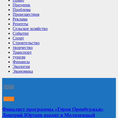
Право
Праздник
Проблема
Происшествия
Реклама
Рецепты
Сельское хозяйство
Событие
Спорт
Строительство
творчество
Транспорт
туризм
Финансы
Экология
Экономика
Финалист программы «Герои Оренбуржья»
Дмитрий Юртаев входит в Молодежный