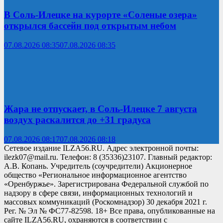
В Соль-Илецке на курорте «Соленые озера»
открылся бассейн под открытым небом
07.08.2026 08:35
07.08.2026 08:35
Жара не отпускает, в Соль-Илецке 7 августа
воздух раскалится до +31 градуса
07.08.2026 08:17
07.08.2026 08:18
Сетевое издание ILZA56.RU. Адрес электронной почты:
ilezk07@mail.ru. Телефон: 8 (35336)23107. Главный редактор:
А.В. Копань. Учредитель (соучредители) Акционерное
общество «Региональное информационное агентство
«Оренбуржье». Зарегистрирована Федеральной службой по
надзору в сфере связи, информационных технологий и
массовых коммуникаций (Роскомнадзор) 30 декабря 2021 г.
Рег. № Эл № ФС77-82598. 18+ Все права, опубликованные на
сайте ILZA56.RU, охраняются в соответствии с