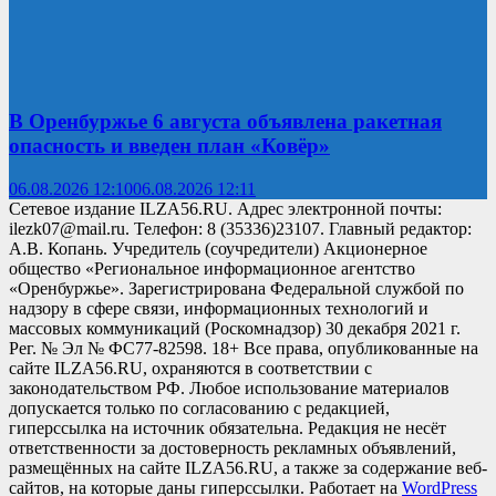
В Оренбуржье 6 августа объявлена ракетная
опасность и введен план «Ковёр»
06.08.2026 12:10
06.08.2026 12:11
Сетевое издание ILZA56.RU. Адрес электронной почты:
ilezk07@mail.ru. Телефон: 8 (35336)23107. Главный редактор:
А.В. Копань. Учредитель (соучредители) Акционерное
общество «Региональное информационное агентство
«Оренбуржье». Зарегистрирована Федеральной службой по
надзору в сфере связи, информационных технологий и
массовых коммуникаций (Роскомнадзор) 30 декабря 2021 г.
Рег. № Эл № ФС77-82598. 18+ Все права, опубликованные на
сайте ILZA56.RU, охраняются в соответствии с
законодательством РФ. Любое использование материалов
допускается только по согласованию с редакцией,
гиперссылка на источник обязательна. Редакция не несёт
ответственности за достоверность рекламных объявлений,
размещённых на сайте ILZA56.RU, а также за содержание веб-
сайтов, на которые даны гиперссылки. Работает на
WordPress