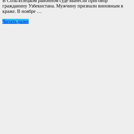
В Соль-Илецком районном суде вынесли приговор
гражданину Узбекистана. Мужчину признали виновным в
краже. В ноябре …
Читать далее