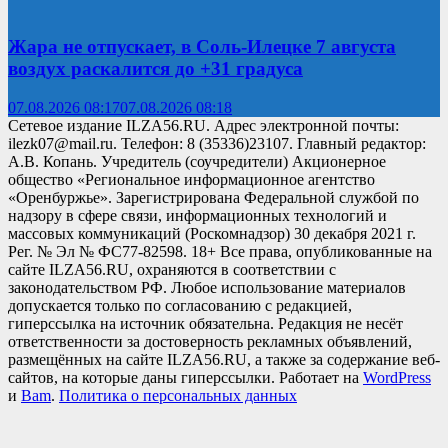
Жара не отпускает, в Соль-Илецке 7 августа
воздух раскалится до +31 градуса
07.08.2026 08:17
07.08.2026 08:18
Сетевое издание ILZA56.RU. Адрес электронной почты:
ilezk07@mail.ru. Телефон: 8 (35336)23107. Главный редактор:
А.В. Копань. Учредитель (соучредители) Акционерное
общество «Региональное информационное агентство
«Оренбуржье». Зарегистрирована Федеральной службой по
надзору в сфере связи, информационных технологий и
массовых коммуникаций (Роскомнадзор) 30 декабря 2021 г.
Рег. № Эл № ФС77-82598. 18+ Все права, опубликованные на
сайте ILZA56.RU, охраняются в соответствии с
законодательством РФ. Любое использование материалов
допускается только по согласованию с редакцией,
гиперссылка на источник обязательна. Редакция не несёт
ответственности за достоверность рекламных объявлений,
размещённых на сайте ILZA56.RU, а также за содержание веб-
сайтов, на которые даны гиперссылки. Работает на
WordPress
и
Bam
.
Политика о персональных данных