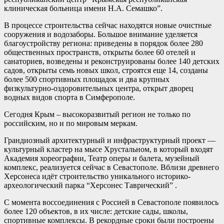
клиническая больница имени Н.А. Семашко”.
В процессе строительства сейчас находятся новые очистные
сооружения и водозаборы. Большое внимание уделяется
благоустройству региона: приведены в порядок более 280
общественных пространств, открыты более 60 отелей и
санаториев, возведены и реконструированы более 140 детских
садов, открыты семь новых школ, строятся еще 14, созданы
более 500 спортивных площадок и два крупных
физкультурно-оздоровительных центра, открыт дворец
водных видов спорта в Симферополе.
Сегодня Крым – высокоразвитый регион не только по
российским, но и по мировым меркам.
Грандиозный архитектурный и инфраструктурный проект —
культурный кластер на мысе Хрустальном, в который входят
Академия хореографии, Театр оперы и балета, музейный
комплекс, реализуется сейчас в Севастополе. Вблизи древнего
Херсонеса идёт строительство уникального историко-
археологический парка “Херсонес Таврический” .
С момента воссоединения с Россией в Севастополе появилось
более 120 объектов, в их числе: детские сады, школы,
спортивные комплексы. В рекордные сроки были построены