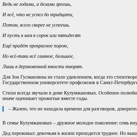
Ведь не годами, а делами зреешь,
И всё, что не успел до тридцати,
Потом, всего скорее не успеешь.
И пусть к вам в сорок или пятьдесят
Ещё придёт прекрасное порою,
Но всё-таки всё главное, большое,
Лишь в дерзновенной юности творят.
Для Зои Гусмановны не стало удивлением, когда это стихотвор
Государственном университете профсоюзов в Санкт-Петербурге
Стихи всегда звучали в доме Кулумжановых. Особенно полюбив
иначе оценивает прожитые вместе годы.
– Жалею, что не находила времени для разговоров, доверите
В семье Кулумжановых – дружное молодое поколение: семь вну
Дед переживал: девочкам в жизни приходится труднее. Но вышл