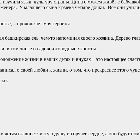
а изучила язык, культуру страны. Дина с мужем живёт с бабушко
женера. У младшего сына Ермека четыре дочки. Все они училис
астье, – продолжает моя героиня.
 башкирская ель, чем-то напоминая своего хозяина. Дерево глав
и, в том числе и садово-огородные хлопоты.
должение жизни в наших детях и внуках – это настоящее счасть
исал о своей любви к жизни, о том, что прекраснее этого чувст
оки:
детям главное: чистую душу и горячее сердце, а они будут помн