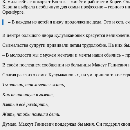
Камила сейчас покоряет Восток – живёт и работает в Корее. Он
Карина выбрала необычную для семьи профессию – горного ин
Оренбурге.
– В каждом из детей я вижу продолжение деда. Это и есть сч
В центре большого двора Кулумжановых красуется великолепная
Сызмальства супруги прививали детям трудолюбие. На них был
– В молодости мы с мужем мечтали и мечты наши сбылись – про
В своём последнем сообщении из больницы Максут Ганиевич нап
Слагая рассказ о семье Кулумжановых, на ум пришли такие стр
Ты знаешь, так хочется жить,
Как не напишут в газете,
Взять и всё раздарить,
Жить, чтобы помнили дети.
Думаю, Максут Ганиевич поддержал бы меня. Он подарил своим 