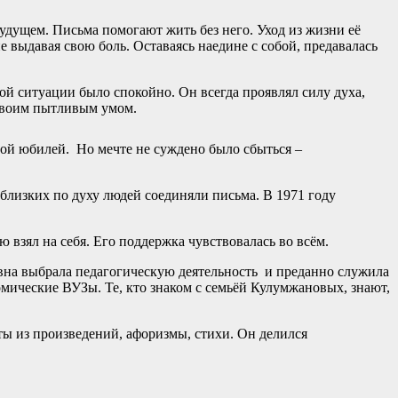
удущем. Письма помогают жить без него. Уход из жизни её
 выдавая свою боль. Оставаясь наедине с собой, предавалась
ой ситуации было спокойно. Он всегда проявлял силу духа,
 своим пытливым умом.
свой юбилей. Но мечте не суждено было сбыться –
 близких по духу людей соединяли письма. В 1971 году
 взял на себя. Его поддержка чувствовалась во всём.
вна выбрала педагогическую деятельность и преданно служила
омические ВУЗы. Те, кто знаком с семьёй Кулумжановых, знают,
аты из произведений, афоризмы, стихи. Он делился