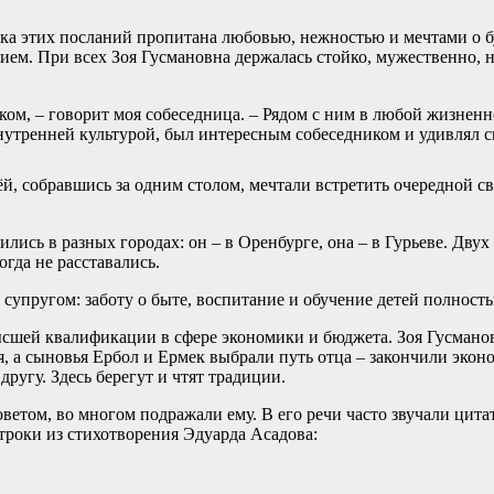
чка этих посланий пропитана любовью, нежностью и мечтами о б
ем. При всех Зоя Гусмановна держалась стойко, мужественно, не
ом, – говорит моя собеседница. – Рядом с ним в любой жизненн
внутренней культурой, был интересным собеседником и удивлял
ьёй, собравшись за одним столом, мечтали встретить очередной 
ись в разных городах: он – в Оренбурге, она – в Гурьеве. Двух
гда не расставались.
упругом: заботу о быте, воспитание и обучение детей полностью
сшей квалификации в сфере экономики и бюджета. Зоя Гусмано
, а сыновья Ербол и Ермек выбрали путь отца – закончили экон
другу. Здесь берегут и чтят традиции.
оветом, во многом подражали ему. В его речи часто звучали цит
троки из стихотворения Эдуарда Асадова: