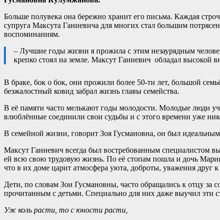
Больше полувека она бережно хранит его письма. Каждая стро
супруга Максута Ганиевича для многих стал большим потрясени
воспоминаниям.
– Лучшие годы жизни я прожила с этим незаурядным человек
крепко стоял на земле. Максут Ганиевич обладал высокой 
В браке, бок о бок, они прожили более 50-ти лет, большой сем
безжалостный ковид забрал жизнь главы семейства.
В её памяти часто мелькают годы молодости. Молодые люди учил
влюблённые соединили свои судьбы и с этого времени уже нико
В семейной жизни, говорит Зоя Гусмановна, он был идеальным с
Максут Ганиевич всегда был востребованным специалистом вы
ей всю свою трудовую жизнь. По её стопам пошла и дочь Мария
что в их доме царит атмосфера уюта, доброты, уважения друг к 
Дети, по словам Зои Гусмановны, часто обращались к отцу за с
прочитанным с детьми. Специально для них даже выучил эти с
Уж коль расти, то с юности расти,