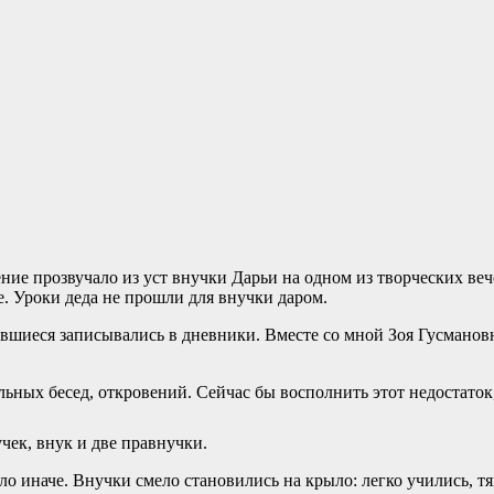
ение прозвучало из уст внучки Дарьи на одном из творческих ве
. Уроки деда не прошли для внучки даром.
шиеся записывались в дневники. Вместе со мной Зоя Гусмановн
льных бесед, откровений. Сейчас бы восполнить этот недостаток,
чек, внук и две правнучки.
о иначе. Внучки смело становились на крыло: легко учились, тя