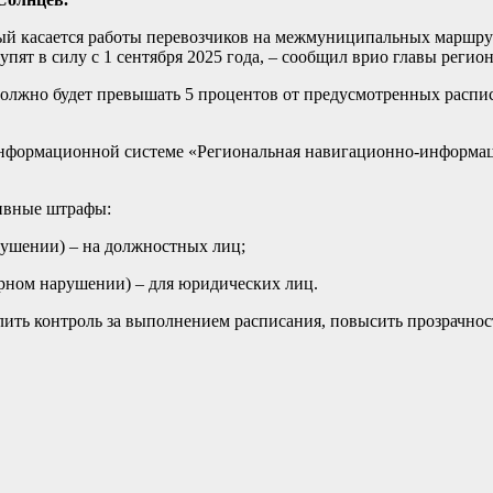
орый касается работы перевозчиков на межмуниципальных маршр
ят в силу с 1 сентября 2025 года, – сообщил врио главы регион
 должно будет превышать 5 процентов от предусмотренных распи
либо сбои в РН
нформационной системе «Региональная навигационно-информацио
тивные штрафы:
арушении) – на должностных лиц;
торном нарушении) – для юридических лиц.
лить контроль за выполнением расписания, повысить прозрачнос