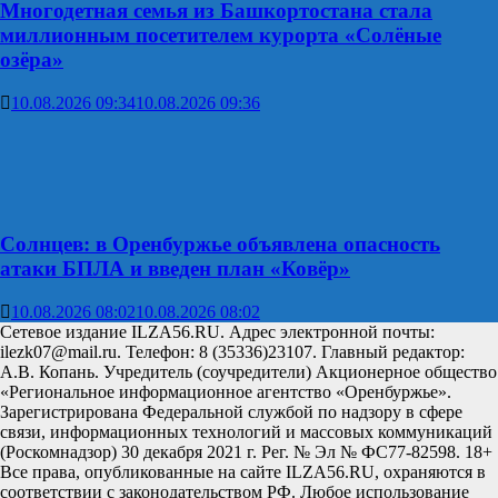
Многодетная семья из Башкортостана стала
миллионным посетителем курорта «Солёные
озёра»
10.08.2026 09:34
10.08.2026 09:36
Солнцев: в Оренбуржье объявлена опасность
атаки БПЛА и введен план «Ковёр»
10.08.2026 08:02
10.08.2026 08:02
Сетевое издание ILZA56.RU. Адрес электронной почты:
ilezk07@mail.ru. Телефон: 8 (35336)23107. Главный редактор:
А.В. Копань. Учредитель (соучредители) Акционерное общество
«Региональное информационное агентство «Оренбуржье».
Зарегистрирована Федеральной службой по надзору в сфере
связи, информационных технологий и массовых коммуникаций
(Роскомнадзор) 30 декабря 2021 г. Рег. № Эл № ФС77-82598. 18+
Все права, опубликованные на сайте ILZA56.RU, охраняются в
соответствии с законодательством РФ. Любое использование