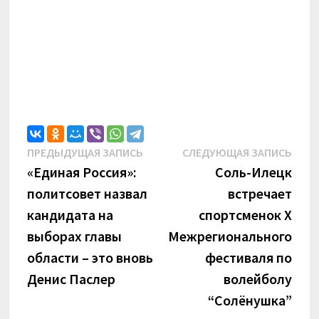
Навигация
Предыдущая
Сле
ПРЕДЫДУЩАЯ ЗАПИСЬ
СЛЕДУЮЩАЯ ЗАПИСЬ
запись:
запи
«Единая Россия»:
Соль-Илецк
по
политсовет назвал
встречает
записям
кандидата на
спортсменок X
выборах главы
Межрегионального
области – это вновь
фестиваля по
Денис Паслер
волейболу
“Солёнушка”