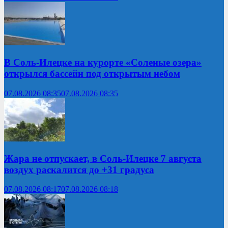
В Соль-Илецке на курорте «Соленые озера»
открылся бассейн под открытым небом
07.08.2026 08:35
07.08.2026 08:35
Жара не отпускает, в Соль-Илецке 7 августа
воздух раскалится до +31 градуса
07.08.2026 08:17
07.08.2026 08:18