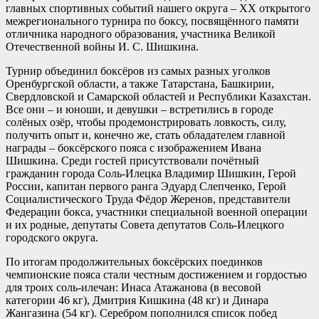
главных спортивных событий нашего округа – XX открытого
межрегионального турнира по боксу, посвящённого памяти
отличника народного образования, участника Великой
Отечественной войны И. С. Шишкина.
Турнир объединил боксёров из самых разных уголков
Оренбургской области, а также Татарстана, Башкирии,
Свердловской и Самарской областей и Республики Казахстан.
Все они – и юноши, и девушки – встретились в городе
солёных озёр, чтобы продемонстрировать ловкость, силу,
получить опыт и, конечно же, стать обладателем главной
награды – боксёрского пояса с изображением Ивана
Шишкина. Среди гостей присутствовали почётный
гражданин города Соль-Илецка Владимир Шишкин, Герой
России, капитан первого ранга Эдуард Слепченко, Герой
Социалистического Труда Фёдор Жеренов, представители
Федерации бокса, участники специальной военной операции
и их родные, депутаты Совета депутатов Соль-Илецкого
городского округа.
По итогам продолжительных боксёрских поединков
чемпионские пояса стали честным достижением и гордостью
для троих соль-илечан: Инаса Атажанова (в весовой
категории 46 кг), Дмитрия Кишкина (48 кг) и Динара
Жангазина (54 кг). Серебром пополнился список побед