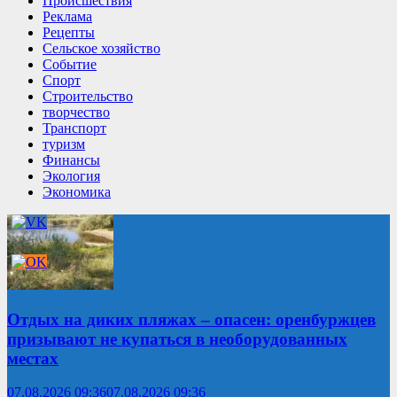
Происшествия
Реклама
Рецепты
Сельское хозяйство
Событие
Спорт
Строительство
творчество
Транспорт
туризм
Финансы
Экология
Экономика
Отдых на диких пляжах – опасен: оренбуржцев
призывают не купаться в необорудованных
местах
07.08.2026 09:36
07.08.2026 09:36