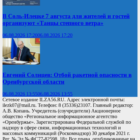
В Соль-Илецке 7 августа для жителей и гостей
организуют «Танцы степного ветра»
06.08.2026 17:20
06.08.2026 17:20
Евгений Солнцев: Отбой ракетной опасности в
Оренбургской области
06.08.2026 13:55
06.08.2026 13:55
Сетевое издание ILZA56.RU. Адрес электронной почты:
ilezk07@mail.ru. Телефон: 8 (35336)23107. Главный редактор:
А.В. Копань. Учредитель (соучредители) Акционерное
общество «Региональное информационное агентство
«Оренбуржье». Зарегистрирована Федеральной службой по
надзору в сфере связи, информационных технологий и
массовых коммуникаций (Роскомнадзор) 30 декабря 2021 г.
Рег. № Эл № ФС77-82598. 18+ Все права, опубликованные на