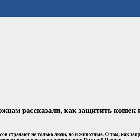
жцам рассказали, как защитить кошек и
сов страдают не только люди, но и животные. О том, как за
 городского управления ветеринарии Виталий Чернов.