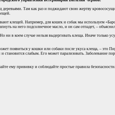
д деревьями. Там как раз и поджидают свою жертву кровососущи
лещей.
вают клещей. Например, для кошек и собак мы используем «Барс
апнуть на него подсолнечное масло, и он сам отпадет, – объясни
 Но ни в коем случае нельзя выдергивать клеща. Иначе только у
ожет появиться у кошки или собаки после укуса клеща, – это П
 и становится слабым. Его может парализовать. Заболевание по
лайте ему прививку и соблюдайте простые правила безопасности