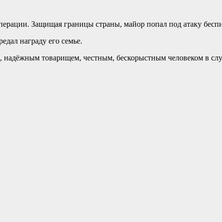
перации. Защищая границы страны, майор попал под атаку бесп
редал награду его семье.
м, надёжным товарищем, честным, бескорыстным человеком в сл