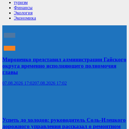
туризм
Финансы
Экология
Экономика
Мироненко представил администрации Гайского
округа временно исполняющего полномочия
главы
07.08.2026 17:02
07.08.2026 17:02
Успеть до холодов: руководитель Соль-Илецкого
дорожного управления рассказал о ремонтном