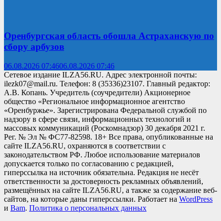
Оренбургская область обошла Астраханскую по
сбору арбузов
06.08.2026 07:46
06.08.2026 07:46
Сетевое издание ILZA56.RU. Адрес электронной почты:
ilezk07@mail.ru. Телефон: 8 (35336)23107. Главный редактор:
А.В. Копань. Учредитель (соучредители) Акционерное
общество «Региональное информационное агентство
«Оренбуржье». Зарегистрирована Федеральной службой по
надзору в сфере связи, информационных технологий и
массовых коммуникаций (Роскомнадзор) 30 декабря 2021 г.
Рег. № Эл № ФС77-82598. 18+ Все права, опубликованные на
сайте ILZA56.RU, охраняются в соответствии с
законодательством РФ. Любое использование материалов
допускается только по согласованию с редакцией,
гиперссылка на источник обязательна. Редакция не несёт
ответственности за достоверность рекламных объявлений,
размещённых на сайте ILZA56.RU, а также за содержание веб-
сайтов, на которые даны гиперссылки. Работает на
WordPress
и
Bam
.
Политика о персональных данных