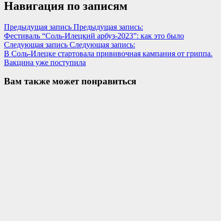
Навигация по записям
Предыдущая запись
Предыдущая запись:
Фестиваль “Соль-Илецкий арбуз-2023”: как это было
Следующая запись
Следующая запись:
В Соль-Илецке стартовала прививочная кампания от гриппа.
Вакцина уже поступила
Вам также может понравиться