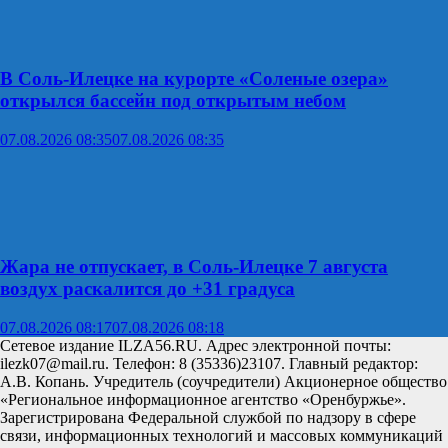
В Соль-Илецке на курорте «Соленые озера»
открылся бассейн под открытым небом
07.08.2026 08:35
07.08.2026 08:35
Жара не отпускает, в Соль-Илецке 7 августа
воздух раскалится до +31 градуса
07.08.2026 08:17
07.08.2026 08:18
Сетевое издание ILZA56.RU. Адрес электронной почты:
ilezk07@mail.ru. Телефон: 8 (35336)23107. Главный редактор:
А.В. Копань. Учредитель (соучредители) Акционерное общество
«Региональное информационное агентство «Оренбуржье».
Зарегистрирована Федеральной службой по надзору в сфере
связи, информационных технологий и массовых коммуникаций