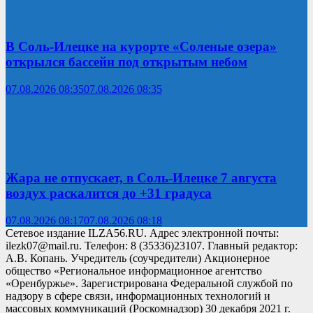
В Соль-Илецке на курорте «Соленые озера»
открылся бассейн под открытым небом
07.08.2026 08:35
07.08.2026 08:35
Жара не отпускает, в Соль-Илецке 7 августа
воздух раскалится до +31 градуса
07.08.2026 08:17
07.08.2026 08:18
Сетевое издание ILZA56.RU. Адрес электронной почты:
ilezk07@mail.ru. Телефон: 8 (35336)23107. Главный редактор:
А.В. Копань. Учредитель (соучредители) Акционерное
общество «Региональное информационное агентство
«Оренбуржье». Зарегистрирована Федеральной службой по
надзору в сфере связи, информационных технологий и
массовых коммуникаций (Роскомнадзор) 30 декабря 2021 г.