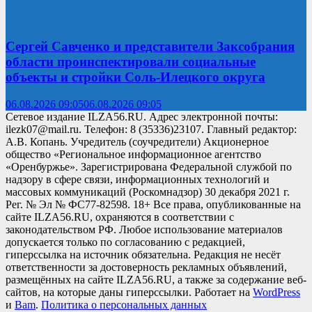
Сергей Савченко и представители Заксобрания
области проинспектировали социальные
объекты и стройки Соль-Илецкого округа
06.08.2026 09:05
06.08.2026 09:05
Сетевое издание ILZA56.RU. Адрес электронной почты:
ilezk07@mail.ru. Телефон: 8 (35336)23107. Главный редактор:
А.В. Копань. Учредитель (соучредители) Акционерное
общество «Региональное информационное агентство
«Оренбуржье». Зарегистрирована Федеральной службой по
надзору в сфере связи, информационных технологий и
массовых коммуникаций (Роскомнадзор) 30 декабря 2021 г.
Рег. № Эл № ФС77-82598. 18+ Все права, опубликованные на
сайте ILZA56.RU, охраняются в соответствии с
законодательством РФ. Любое использование материалов
допускается только по согласованию с редакцией,
гиперссылка на источник обязательна. Редакция не несёт
ответственности за достоверность рекламных объявлений,
размещённых на сайте ILZA56.RU, а также за содержание веб-
сайтов, на которые даны гиперссылки. Работает на
WordPress
и
Bam
.
Политика о персональных данных