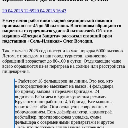
29.04.2025 12:59
29.04.2025 16:43
Ежесуточно работники скорой медицинской помощи
принимают от 45 до 50 вызовов. В основном обращаются
пациенты с сердечно-сосудистой патологией. Об этом
изданию «Илецкая Защита» рассказал старший врач
подстанции «Соль-Илецкая» Олег Володин.
Так, с начала 2025 года поступило уже порядка 6000 вызовов.
Летом, с приездом в наш город туристов, количество
обращений возрастает до 80-100 в сутки. Отдыхающие чаще
всего обращаются из-за перегрева на солнце или расстройства
пищеварения.
– Работают 18 фельдшеров на линии. Это все, кто
непосредственно выезжает на вызов. 4 фельдшера
по приему вызова и передачи бригадам. 24
водителя. Работаем в круглосуточном режиме.
Круглосуточно работают 4,5 бригад. Все машины
у нас класса «B». Они оснащены современным
оборудованием. Есть дефибриллятор, кардиограф,
небулайзер, противошоковая укладка, сумка
фельдшера с современными препаратами и другое
– все, что положено для оказания экстренной