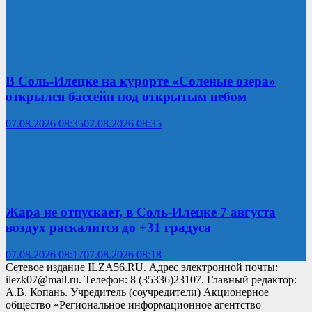
В Соль-Илецке на курорте «Соленые озера»
открылся бассейн под открытым небом
07.08.2026 08:35
07.08.2026 08:35
Жара не отпускает, в Соль-Илецке 7 августа
воздух раскалится до +31 градуса
07.08.2026 08:17
07.08.2026 08:18
Сетевое издание ILZA56.RU. Адрес электронной почты:
ilezk07@mail.ru. Телефон: 8 (35336)23107. Главный редактор:
А.В. Копань. Учредитель (соучредители) Акционерное
общество «Региональное информационное агентство