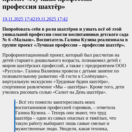
профессия шахтёр»
19.11.2025 17:42
19.11.2025 17:42
Попробовать себя в роли шахтёров и узнать всё об этой
уникальной профессии смогли воспитанники детского сада
№ 6 «Малыш». Воспитатель Галина Кузина реализовала в
группе проект «Лучшая профессия – профессия шахтёр».
Профориентационный проект, который был рассчитан на
детей старшего дошкольного возраста, познакомил детей с
миром шахтёрских профессий, а также с предприятием ООО
«Руссоль». Галина Валиевна провела с детьми занятие по
познавательному развитию «В гости к Солёнушке»,
виртуальную экскурсию «Трудовые будни шахтёра»,
спортивное развлечение «Мы – шахтёры». Кроме того, дети
учились рисовать солью «Салют на День шахтёра».
– Всё это помогло заинтересовать моих
воспитанников профессией горняков, – отметила
Галина Кузина. – Теперь они знают, что труд
шахтёра – один из самых опасных и тяжёлых, что
такую работу выбирают лишь самые смелые и
мужественные люди. Увидели, какая техника,