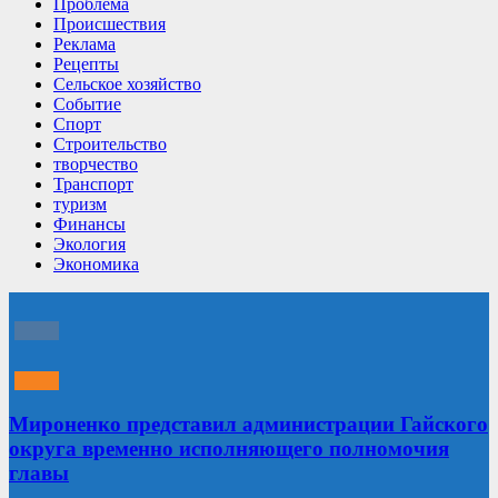
Проблема
Происшествия
Реклама
Рецепты
Сельское хозяйство
Событие
Спорт
Строительство
творчество
Транспорт
туризм
Финансы
Экология
Экономика
Мироненко представил администрации Гайского
округа временно исполняющего полномочия
главы