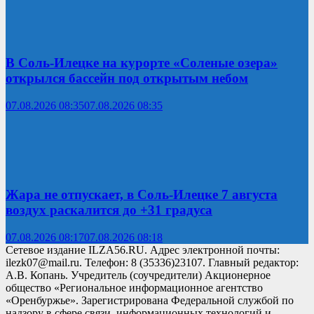
В Соль-Илецке на курорте «Соленые озера»
открылся бассейн под открытым небом
07.08.2026 08:35
07.08.2026 08:35
Жара не отпускает, в Соль-Илецке 7 августа
воздух раскалится до +31 градуса
07.08.2026 08:17
07.08.2026 08:18
Сетевое издание ILZA56.RU. Адрес электронной почты:
ilezk07@mail.ru. Телефон: 8 (35336)23107. Главный редактор:
А.В. Копань. Учредитель (соучредители) Акционерное
общество «Региональное информационное агентство
«Оренбуржье». Зарегистрирована Федеральной службой по
надзору в сфере связи, информационных технологий и