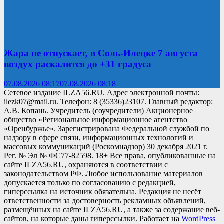
Жара не отпускает, в Соль-Илецке 7 августа
воздух раскалится до +31 градуса
07.08.2026 08:17
07.08.2026 08:18
Сетевое издание ILZA56.RU. Адрес электронной почты:
ilezk07@mail.ru. Телефон: 8 (35336)23107. Главный редактор:
А.В. Копань. Учредитель (соучредители) Акционерное
общество «Региональное информационное агентство
«Оренбуржье». Зарегистрирована Федеральной службой по
надзору в сфере связи, информационных технологий и
массовых коммуникаций (Роскомнадзор) 30 декабря 2021 г.
Рег. № Эл № ФС77-82598. 18+ Все права, опубликованные на
сайте ILZA56.RU, охраняются в соответствии с
законодательством РФ. Любое использование материалов
допускается только по согласованию с редакцией,
гиперссылка на источник обязательна. Редакция не несёт
ответственности за достоверность рекламных объявлений,
размещённых на сайте ILZA56.RU, а также за содержание веб-
сайтов, на которые даны гиперссылки. Работает на
WordPress