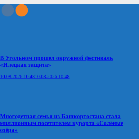
В Угольном прошел окружной фестиваль
«Илецкая защита»
10.08.2026 10:48
10.08.2026 10:48
Многодетная семья из Башкортостана стала
миллионным посетителем курорта «Солёные
озёра»