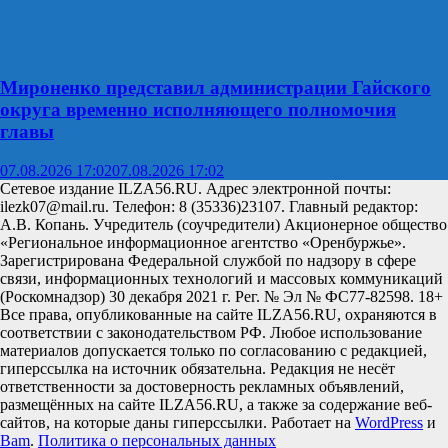
Мироненко представил администрации Гайского
округа временно исполняющего полномочия
главы
07.08.2026 17:02
07.08.2026 17:02
Сетевое издание ILZA56.RU. Адрес электронной почты:
ilezk07@mail.ru. Телефон: 8 (35336)23107. Главный редактор:
А.В. Копань. Учредитель (соучредители) Акционерное общество
«Региональное информационное агентство «Оренбуржье».
Зарегистрирована Федеральной службой по надзору в сфере
связи, информационных технологий и массовых коммуникаций
(Роскомнадзор) 30 декабря 2021 г. Рег. № Эл № ФС77-82598. 18+
Все права, опубликованные на сайте ILZA56.RU, охраняются в
соответствии с законодательством РФ. Любое использование
материалов допускается только по согласованию с редакцией,
гиперссылка на источник обязательна. Редакция не несёт
ответственности за достоверность рекламных объявлений,
размещённых на сайте ILZA56.RU, а также за содержание веб-
сайтов, на которые даны гиперссылки. Работает на
WordPress
и
Bam
.
Политика о персональных данных