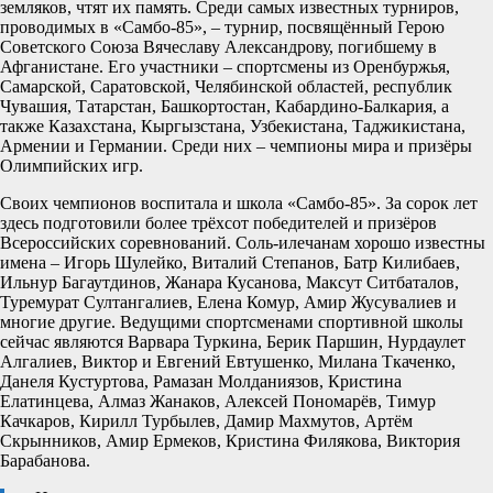
земляков, чтят их память. Среди самых известных турниров,
проводимых в «Самбо-85», – турнир, посвящённый Герою
Советского Союза Вячеславу Александрову, погибшему в
Афганистане. Его участники – спортсмены из Оренбуржья,
Самарской, Саратовской, Челябинской областей, республик
Чувашия, Татарстан, Башкортостан, Кабардино-Балкария, а
также Казахстана, Кыргызстана, Узбекистана, Таджикистана,
Армении и Германии. Среди них – чемпионы мира и призёры
Олимпийских игр.
Своих чемпионов воспитала и школа «Самбо-85». За сорок лет
здесь подготовили более трёхсот победителей и призёров
Всероссийских соревнований. Соль-илечанам хорошо известны
имена – Игорь Шулейко, Виталий Степанов, Батр Килибаев,
Ильнур Багаутдинов, Жанара Кусанова, Максут Ситбаталов,
Туремурат Султангалиев, Елена Комур, Амир Жусувалиев и
многие другие. Ведущими спортсменами спортивной школы
сейчас являются Варвара Туркина, Берик Паршин, Нурдаулет
Алгалиев, Виктор и Евгений Евтушенко, Милана Ткаченко,
Данеля Кустуртова, Рамазан Молданиязов, Кристина
Елатинцева, Алмаз Жанаков, Алексей Пономарёв, Тимур
Качкаров, Кирилл Турбылев, Дамир Махмутов, Артём
Скрынников, Амир Ермеков, Кристина Филякова, Виктория
Барабанова.