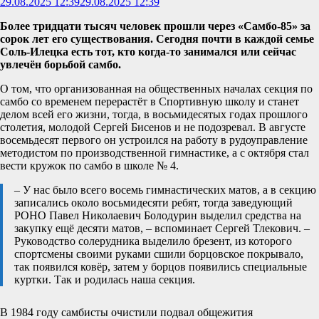
29.08.2025 12:39
29.08.2025 12:39
Более тридцати тысяч человек прошли через «Самбо-85» за
сорок лет его существования. Сегодня почти в каждой семье
Соль-Илецка есть тот, кто когда-то занимался или сейчас
увлечён борьбой самбо.
О том, что организованная на общественных началах секция по
самбо со временем перерастёт в Спортивную школу и станет
делом всей его жизни, тогда, в восьмидесятых годах прошлого
столетия, молодой Сергей Бисенов и не подозревал. В августе
восемьдесят первого он устроился на работу в рудоуправление
методистом по производственной гимнастике, а с октября стал
вести кружок по самбо в школе № 4.
– У нас было всего восемь гимнастических матов, а в секцию
записались около восьмидесяти ребят, тогда заведующий
РОНО Павел Николаевич Болодурин выделил средства на
закупку ещё десяти матов, – вспоминает Сергей Тлекович. –
Руководство солерудника выделило брезент, из которого
спортсмены своими руками сшили борцовское покрывало,
так появился ковёр, затем у борцов появились специальные
куртки. Так и родилась наша секция.
В 1984 году самбисты очистили подвал общежития