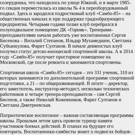
солерудника, что находилось по улице Южной, и в марте 1985-
го секция переместилась из школы № 4 в переоборудованный
подвал. Здесь и зародился подростковый клуб «Самбо-85» – на
общественных началах и при поддержке градообразующего
предприятия. Четырьмя годами позже клуб перебрался в
полуподвальное помещение ДК «Горняк». Тренерами-
преподавателями начали работать уже воспитанники Сергея
Бисенова – Виталий Степанов, Ильдар Мухамедшин, Светлана
Субханкулова, Фарит Султанов. В начале девяностых клуб
получил статус детско-юношеской спортивной школы. А в 2014
году «Самбо-85» получает просторное помещение на
Московской, где после ремонта и занимаются спортсмены.
Спортивная школа «Самбо-85» сегодня – это 331 ученик, 310 из
которых занимаются по дополнительной программе спортивной
подготовки, а 21 – по общеразвивающей. В штате – директор,
его заместитель, инструктор-методист, несколько технических
работников и четыре тренера-преподавателя – сам Сергей
Бисенов, а также Николай Кожевников, Фарит Султанов и
Светлана Дмитриевская.
Патриотическое воспитание – важная составляющая программы
школы. Прошлым летом здесь провели турнир памяти
участников боевых действий. В планах на будущее его
повторить. Воспитанники-самбисты знают о подвигах бойцов-