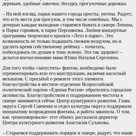
деревьев, удобные лавочки, беседку, прогулочные дорожки.
– На мой взгляд, парки нашего города просты, уютны. Радует,
что есть места для прогулок, в том числе семейных. Мы с
дочерью каждые выходные стараемся бывать в сквере Ленина,
в Парке горняков, в парке Персиянова. Любим концертные
программы творческого проекта «Лето в парке». Это
возможность не только подышать свежим воздухом, но и
уделить время собственному ребёнку – почитать,
побеседовать по душам в тени зелени. Это так здорово! –
делится впечатлениями мама Юлии Наталья Сергеевна.
Для того чтобы «запустить» фонтан, необходимо было
отремонтировать всю его конструкцию, включая насосный
механизм. С просьбой о ремонте этого элемента
благоустройства в местное отделение Всероссийской
политической партии «Единая Россия» обратились городские
активисты. Благоустройством и поддержанием чистоты в
сквере занимается сейчас Центр культурного развития. Глава
округа Сергей Савченко и отдел культуры округа поддержали
инициативу возрождения фонтана, и работа закипела. О том,
как «реанимировали» этот объект, рассказала директор
Центра культурного развития Анастасия Суханова.
– Стараемся поддерживать порядок в сквере, радует, что наши