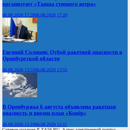
организуют «Танцы степного ветра»
06.08.2026 17:20
06.08.2026 17:20
Евгений Солнцев: Отбой ракетной опасности в
Оренбургской области
06.08.2026 13:55
06.08.2026 13:55
В Оренбуржье 6 августа объявлена ракетная
опасность и введен план «Ковёр»
06.08.2026 12:10
06.08.2026 12:11
Сетевое издание ILZA56.RU. Адрес электронной почты: