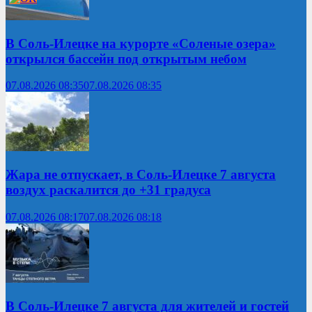
В Соль-Илецке на курорте «Соленые озера»
открылся бассейн под открытым небом
07.08.2026 08:35
07.08.2026 08:35
Жара не отпускает, в Соль-Илецке 7 августа
воздух раскалится до +31 градуса
07.08.2026 08:17
07.08.2026 08:18
В Соль-Илецке 7 августа для жителей и гостей