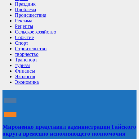
Праздник
Проблема
Происшествия
Реклама
Рецепты
Сельское хозяйство
Событие
Спорт
Строительство
творчество
Транспорт
туризм
Финансы
Экология
Экономика
Мироненко представил администрации Гайского
округа временно исполняющего полномочия