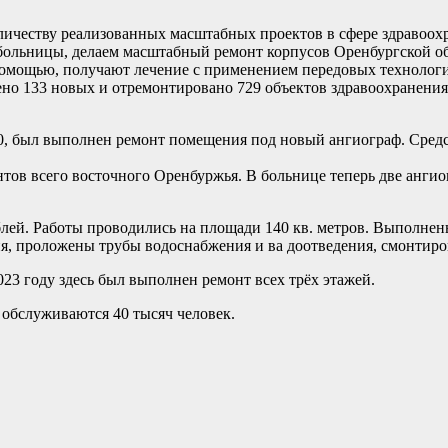
количеству реализованных масштабных проектов в сфере здравоо
больницы, делаем масштабный ремонт корпусов Оренбургской о
омощью, получают лечение с применением передовых технологий
но 133 новых и отремонтировано 729 объектов здравоохранения, 
0, был выполнен ремонт помещения под новый ангиограф. Средст
нтов всего восточного Оренбуржья. В больнице теперь две анги
блей. Работы проводились на площади 140 кв. метров. Выполнен
я, проложены трубы водоснабжения и ва доотведения, смонтиро
23 году здесь был выполнен ремонт всех трёх этажей.
 обслуживаются 40 тысяч человек.