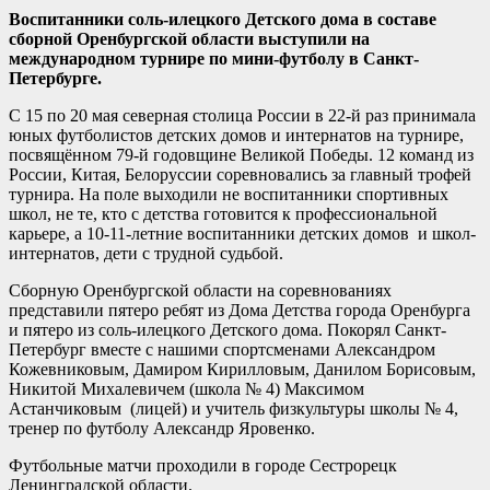
Воспитанники соль-илецкого Детского дома в составе
сборной Оренбургской области выступили на
международном турнире по мини-футболу в Санкт-
Петербурге.
С 15 по 20 мая северная столица России в 22-й раз принимала
юных футболистов детских домов и интернатов на турнире,
посвящённом 79-й годовщине Великой Победы. 12 команд из
России, Китая, Белоруссии соревновались за главный трофей
турнира. На поле выходили не воспитанники спортивных
школ, не те, кто с детства готовится к профессиональной
карьере, а 10-11-летние воспитанники детских домов и школ-
интернатов, дети с трудной судьбой.
Сборную Оренбургской области на соревнованиях
представили пятеро ребят из Дома Детства города Оренбурга
и пятеро из соль-илецкого Детского дома. Покорял Санкт-
Петербург вместе с нашими спортсменами Александром
Кожевниковым, Дамиром Кирилловым, Данилом Борисовым,
Никитой Михалевичем (школа № 4) Максимом
Астанчиковым (лицей) и учитель физкультуры школы № 4,
тренер по футболу Александр Яровенко.
Футбольные матчи проходили в городе Сестрорецк
Ленинградской области.