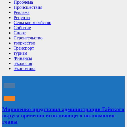
Проблема
Происшествия
Реклама
Рецепты
Сельское хозяйство
Событие
Спорт
Строительство
творчество
Транспорт
туризм
Финансы
Экология
Экономика
Мироненко представил администрации Гайского
округа временно исполняющего полномочия
главы