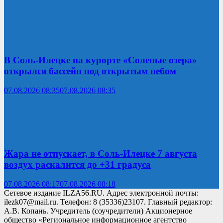
В Соль-Илецке на курорте «Соленые озера»
открылся бассейн под открытым небом
07.08.2026 08:35
07.08.2026 08:35
Жара не отпускает, в Соль-Илецке 7 августа
воздух раскалится до +31 градуса
07.08.2026 08:17
07.08.2026 08:18
Сетевое издание ILZA56.RU. Адрес электронной почты:
ilezk07@mail.ru. Телефон: 8 (35336)23107. Главный редактор:
А.В. Копань. Учредитель (соучредители) Акционерное
общество «Региональное информационное агентство