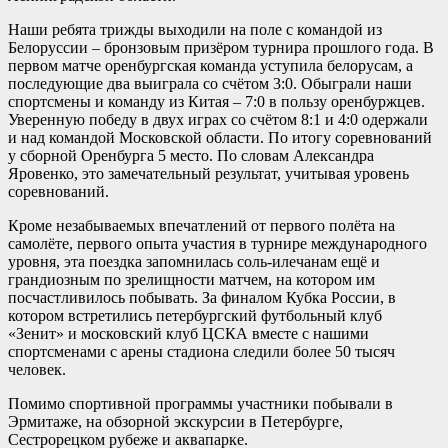
Наши ребята трижды выходили на поле с командой из
Белоруссии – бронзовым призёром турнира прошлого года. В
первом матче оренбургская команда уступила белорусам, а
последующие два выиграла со счётом 3:0. Обыграли наши
спортсмены и команду из Китая – 7:0 в пользу оренбуржцев.
Уверенную победу в двух играх со счётом 8:1 и 4:0 одержали
и над командой Московской области. По итогу соревнований
у сборной Оренбурга 5 место. По словам Александра
Яровенко, это замечательный результат, учитывая уровень
соревнований.
Кроме незабываемых впечатлений от первого полёта на
самолёте, первого опыта участия в турнире международного
уровня, эта поездка запомнилась соль-илечанам ещё и
грандиозным по зрелищности матчем, на котором им
посчастливилось побывать. За финалом Кубка России, в
котором встретились петербургский футбольный клуб
«Зенит» и московский клуб ЦСКА вместе с нашими
спортсменами с арены стадиона следили более 50 тысяч
человек.
Помимо спортивной программы участники побывали в
Эрмитаже, на обзорной экскурсии в Петербурге,
Сестрорецком рубеже и аквапарке.