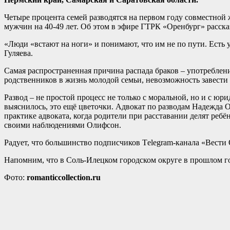
Четыре процента семей разводятся на первом году совместной ж
мужчин на 40-49 лет. Об этом в эфире ГТРК «Оренбург» расск
«Люди «встают на ноги» и понимают, что им не по пути. Есть у 
Гуляева.
Самая распространенная причина распада браков – употреблени
родственников в жизнь молодой семьи, невозможность завести 
Развод – не простой процесс не только с моральной, но и с 
выяснилось, это ещё цветочки. Адвокат по разводам Надежда О
практике адвоката, когда родители при расставании делят реб
своими наблюдениями Олифсон.
Радует, что большинство подписчиков Тelegram-канала «Вести
Напомним, что в Соль-Илецком городском округе в прошлом год
Фото:
romanticcollection.ru