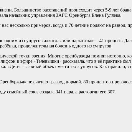
изни. Большинство расставаний происходит через 5-9 лет брака.
азала начальник управления ЗАГС Оренбурга Елена Гуляева.
нас несколько примеров, когда и 70-летние подают на развод, пр
е одним из супругов алкоголя или наркотиков – 41 процент. Дал
ребёнка, продолжительная болезнь одного из супругов.
юридической точки зрения. Многие оренбуржцы помнят историю, 
лифсон в эфире «Телевышки» рассказала, что в её практике был 
ёнка. «Дети – главный объект мести экс-супругов. Как правило,
 Оренбуржья» не считают развод нормой, 80 процентов проголос
у семейный союз создала 341 пара, а расторгли его 307.