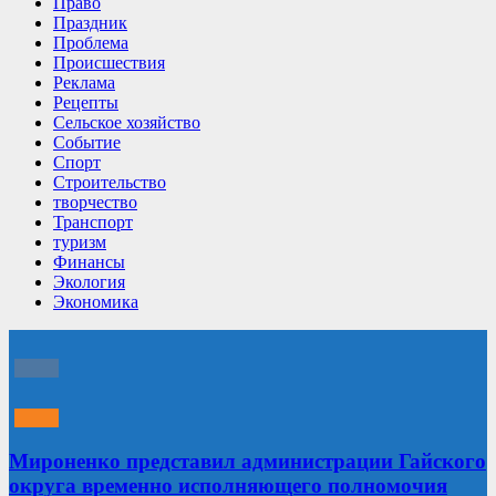
Право
Праздник
Проблема
Происшествия
Реклама
Рецепты
Сельское хозяйство
Событие
Спорт
Строительство
творчество
Транспорт
туризм
Финансы
Экология
Экономика
Мироненко представил администрации Гайского
округа временно исполняющего полномочия