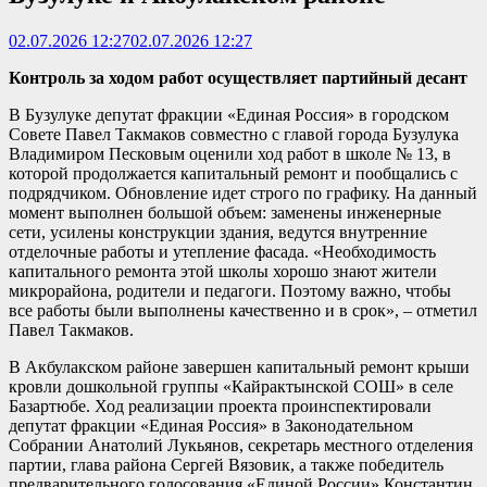
02.07.2026 12:27
02.07.2026 12:27
Контроль за ходом работ осуществляет партийный десант
В Бузулуке депутат фракции «Единая Россия» в городском
Совете Павел Такмаков совместно с главой города Бузулука
Владимиром Песковым оценили ход работ в школе № 13, в
которой продолжается капитальный ремонт и пообщались с
подрядчиком. Обновление идет строго по графику. На данный
момент выполнен большой объем: заменены инженерные
сети, усилены конструкции здания, ведутся внутренние
отделочные работы и утепление фасада. «Необходимость
капитального ремонта этой школы хорошо знают жители
микрорайона, родители и педагоги. Поэтому важно, чтобы
все работы были выполнены качественно и в срок», – отметил
Павел Такмаков.
В Акбулакском районе завершен капитальный ремонт крыши
кровли дошкольной группы «Кайрактынской СОШ» в селе
Базартюбе. Ход реализации проекта проинспектировали
депутат фракции «Единая Россия» в Законодательном
Собрании Анатолий Лукьянов, секретарь местного отделения
партии, глава района Сергей Вязовик, а также победитель
предварительного голосования «Единой России» Константин