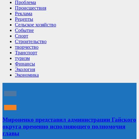
Проблема
Происшествия
Реклама
Рецепты
Сельское хозяйство
Событие
Спорт
Строительство
творчество
Транспорт
туризм
Финансы
Экология
Экономика
Мироненко представил администрации Гайского
округа временно исполняющего полномочия
главы