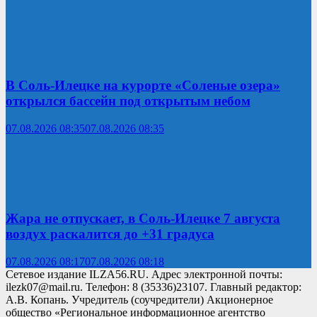
В Соль-Илецке на курорте «Соленые озера»
открылся бассейн под открытым небом
07.08.2026 08:35
07.08.2026 08:35
Жара не отпускает, в Соль-Илецке 7 августа
воздух раскалится до +31 градуса
07.08.2026 08:17
07.08.2026 08:18
Сетевое издание ILZA56.RU. Адрес электронной почты:
ilezk07@mail.ru. Телефон: 8 (35336)23107. Главный редактор:
А.В. Копань. Учредитель (соучредители) Акционерное
общество «Региональное информационное агентство