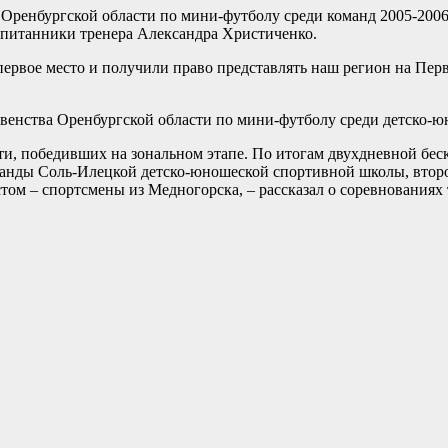
 Оренбургской области по мини-футболу среди команд 2005-200
оспитанники тренера Александра Христиченко.
первое место и получили право представлять наш регион на Пер
рвенства Оренбургской области по мини-футболу среди детско-
ти, победивших на зональном этапе. По итогам двухдневной бе
анды Соль-Илецкой детско-юношеской спортивной школы, второе
естом – спортсмены из Медногорска, – рассказал о соревновани