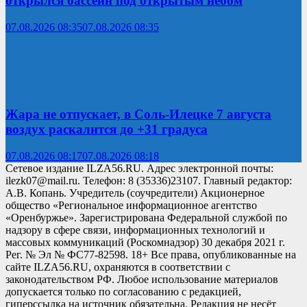
открылся бассейн под открытым небом
07.08.2026 08:35
07.08.2026 08:35
Жара не отпускает, в Соль-Илецке 7 августа
воздух раскалится до +31 градуса
07.08.2026 08:17
07.08.2026 08:18
Сетевое издание ILZA56.RU. Адрес электронной почты:
ilezk07@mail.ru. Телефон: 8 (35336)23107. Главный редактор:
А.В. Копань. Учредитель (соучредители) Акционерное
общество «Региональное информационное агентство
«Оренбуржье». Зарегистрирована Федеральной службой по
надзору в сфере связи, информационных технологий и
массовых коммуникаций (Роскомнадзор) 30 декабря 2021 г.
Рег. № Эл № ФС77-82598. 18+ Все права, опубликованные на
сайте ILZA56.RU, охраняются в соответствии с
законодательством РФ. Любое использование материалов
допускается только по согласованию с редакцией,
гиперссылка на источник обязательна. Редакция не несёт