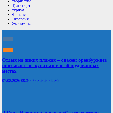
творчество
Транспорт
туризм
Финансы
Экология
Экономика
Отдых на диких пляжах – опасен: оренбуржцев
призывают не купаться в необорудованных
местах
07.08.2026 09:36
07.08.2026 09:36
В Соль-Илецке на курорте «Соленые озера»