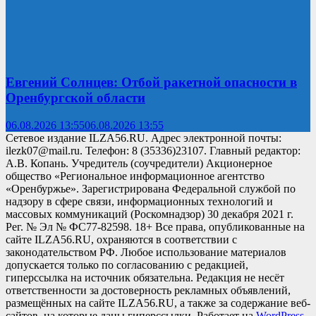
Евгений Солнцев: Отбой ракетной опасности в
Оренбургской области
06.08.2026 13:55
06.08.2026 13:55
Сетевое издание ILZA56.RU. Адрес электронной почты:
ilezk07@mail.ru. Телефон: 8 (35336)23107. Главный редактор:
А.В. Копань. Учредитель (соучредители) Акционерное
общество «Региональное информационное агентство
«Оренбуржье». Зарегистрирована Федеральной службой по
надзору в сфере связи, информационных технологий и
массовых коммуникаций (Роскомнадзор) 30 декабря 2021 г.
Рег. № Эл № ФС77-82598. 18+ Все права, опубликованные на
сайте ILZA56.RU, охраняются в соответствии с
законодательством РФ. Любое использование материалов
допускается только по согласованию с редакцией,
гиперссылка на источник обязательна. Редакция не несёт
ответственности за достоверность рекламных объявлений,
размещённых на сайте ILZA56.RU, а также за содержание веб-
сайтов, на которые даны гиперссылки. Работает на
WordPress