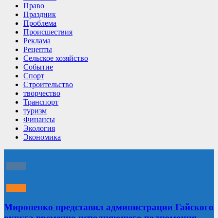
Право
Праздник
Проблема
Происшествия
Реклама
Рецепты
Сельское хозяйство
Событие
Спорт
Строительство
творчество
Транспорт
туризм
Финансы
Экология
Экономика
Мироненко представил администрации Гайского
округа временно исполняющего полномочия