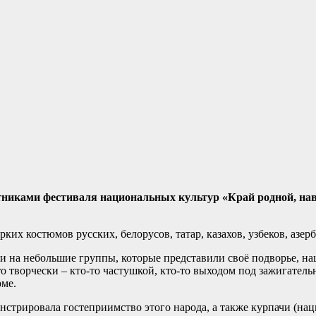
стниками фестиваля национальных культур «Край родной, н
ких костюмов русских, белорусов, татар, казахов, узбеков, азе
ли на небольшие группы, которые представили своё подворье, н
это творчески – кто-то частушкой, кто-то выходом под зажигат
рме.
нстрировала гостеприимство этого народа, а также курпачи (на