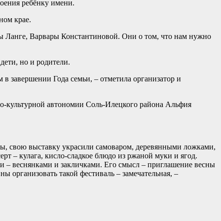
воения ребёнку имени.
ном крае.
ы Ланге, Варвары Константиновой. Они о том, что нам нужно
дети, но и родители.
 в завершении Года семьи, – отметила организатор и
но-культурной автономии Соль-Илецкого района Альфия
мы, свою выставку украсили самоваром, деревянными ложками,
рт – кулага, кисло-сладкое блюдо из ржаной муки и ягод.
 – веснянками и закличками. Его смысл – приглашение весны
ы организовать такой фестиваль – замечательная, –