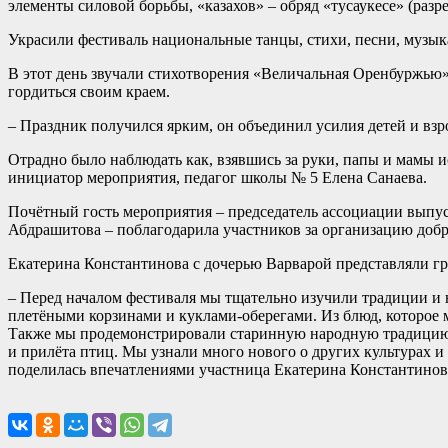
элементы силовой борьбы, «казахов» – обряд «тусаукесе» (разр
Украсили фестиваль национальные танцы, стихи, песни, музык
В этот день звучали стихотворения «Величальная Оренбуржью
гордиться своим краем.
– Праздник получился ярким, он объединил усилия детей и взро
Отрадно было наблюдать как, взявшись за руки, папы и мамы 
инициатор мероприятия, педагог школы № 5 Елена Санаева.
Почётный гость мероприятия – председатель ассоциации выпу
Абдрашитова – поблагодарила участников за организацию добр
Екатерина Константинова с дочерью Варварой представляли гр
– Перед началом фестиваля мы тщательно изучили традиции и
плетёными корзинами и куклами-оберегами. Из блюд, которое мы
Также мы продемонстрировали старинную народную традицию «
и прилёта птиц. Мы узнали много нового о других культурах и
поделилась впечатлениями участница Екатерина Константинов