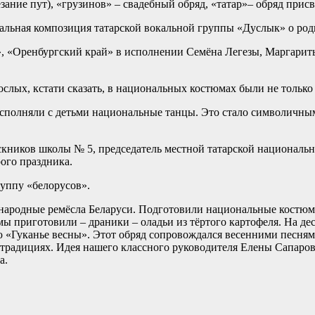
езание пут), «грузинов» – свадебный обряд, «татар»– обряд прис
альная композиция татарской вокальной группы «Дуслык» о род
», «Оренбургский край» в исполнении Семёна Легезы, Маргарит
слых, кстати сказать, в национальных костюмах были не только 
исполняли с детьми национальные танцы. Это стало символичным
скников школы № 5, председатель местной татарской националь
ого праздника.
уппу «белорусов».
 народные ремёсла Беларуси. Подготовили национальные костю
 приготовили – драники – оладьи из тёртого картофеля. На десе
Гуканье весны». Этот обряд сопровождался весенними песнями
 традициях. Идея нашего классного руководителя Елены Сапаровн
а.