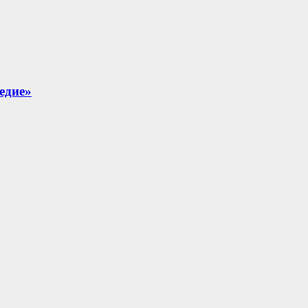
едие»