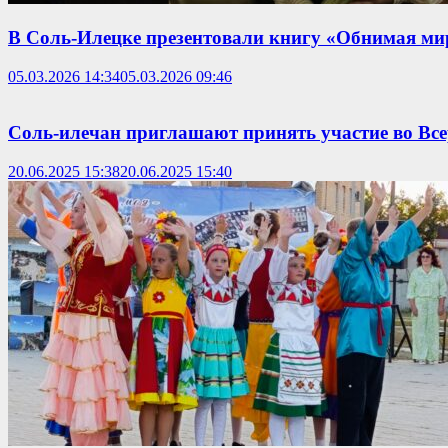
В Соль-Илецке презентовали книгу «Обнимая ми
05.03.2026 14:34
05.03.2026 09:46
Соль-илечан приглашают принять участие во Всер
20.06.2025 15:38
20.06.2025 15:40