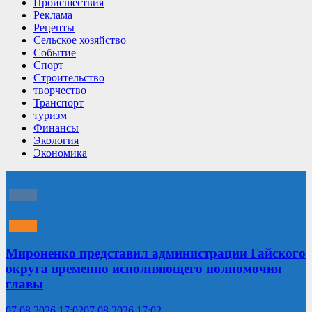
Происшествия
Реклама
Рецепты
Сельское хозяйство
Событие
Спорт
Строительство
творчество
Транспорт
туризм
Финансы
Экология
Экономика
Мироненко представил администрации Гайского
округа временно исполняющего полномочия
главы
07.08.2026 17:02
07.08.2026 17:02