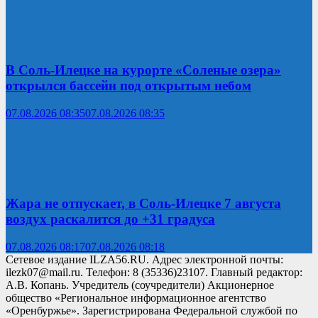
В Соль-Илецке на курорте «Соленые озера»
открылся бассейн под открытым небом
07.08.2026 08:35
07.08.2026 08:35
Жара не отпускает, в Соль-Илецке 7 августа
воздух раскалится до +31 градуса
07.08.2026 08:17
07.08.2026 08:18
Сетевое издание ILZA56.RU. Адрес электронной почты:
ilezk07@mail.ru. Телефон: 8 (35336)23107. Главный редактор:
А.В. Копань. Учредитель (соучредители) Акционерное
общество «Региональное информационное агентство
«Оренбуржье». Зарегистрирована Федеральной службой по