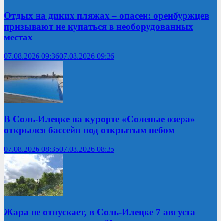
Отдых на диких пляжах – опасен: оренбуржцев
призывают не купаться в необорудованных
местах
07.08.2026 09:36
07.08.2026 09:36
В Соль-Илецке на курорте «Соленые озера»
открылся бассейн под открытым небом
07.08.2026 08:35
07.08.2026 08:35
Жара не отпускает, в Соль-Илецке 7 августа