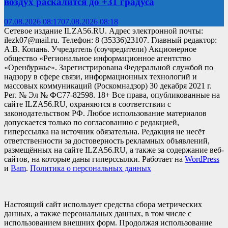
воздух раскалится до +31 градуса
07.08.2026 08:17
07.08.2026 08:18
Сетевое издание ILZA56.RU. Адрес электронной почты:
ilezk07@mail.ru. Телефон: 8 (35336)23107. Главный редактор:
А.В. Копань. Учредитель (соучредители) Акционерное
общество «Региональное информационное агентство
«Оренбуржье». Зарегистрирована Федеральной службой по
надзору в сфере связи, информационных технологий и
массовых коммуникаций (Роскомнадзор) 30 декабря 2021 г.
Рег. № Эл № ФС77-82598. 18+ Все права, опубликованные на
сайте ILZA56.RU, охраняются в соответствии с
законодательством РФ. Любое использование материалов
допускается только по согласованию с редакцией,
гиперссылка на источник обязательна. Редакция не несёт
ответственности за достоверность рекламных объявлений,
размещённых на сайте ILZA56.RU, а также за содержание веб-
сайтов, на которые даны гиперссылки. Работает на
WordPress
и
Bam
.
Политика о персональных данных
Настоящий сайт использует средства сбора метрических
данных, а также персональных данных, в том числе с
использованием внешних форм. Продолжая использование