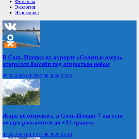
Финансы
Экология
Экономика
В Соль-Илецке на курорте «Соленые озера»
открылся бассейн под открытым небом
07.08.2026 08:35
07.08.2026 08:35
Жара не отпускает, в Соль-Илецке 7 августа
воздух раскалится до +31 градуса
07.08.2026 08:17
07.08.2026 08:18