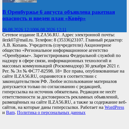
В Оренбуржье 6 августа объявлена ракетная
опасность и введен план «Ковёр»
06.08.2026 12:10
06.08.2026 12:11
Сетевое издание ILZA56.RU. Адрес электронной почты:
ilezk07@mail.ru. Телефон: 8 (35336)23107. Главный редактор:
А.В. Копань. Учредитель (соучредители) Акционерное
общество «Региональное информационное агентство
«Оренбуржье». Зарегистрирована Федеральной службой по
надзору в сфере связи, информационных технологий и
массовых коммуникаций (Роскомнадзор) 30 декабря 2021 г.
Рег. № Эл № ФС77-82598. 18+ Все права, опубликованные на
сайте ILZA56.RU, охраняются в соответствии с
законодательством РФ. Любое использование материалов
допускается только по согласованию с редакцией,
гиперссылка на источник обязательна. Редакция не несёт
ответственности за достоверность рекламных объявлений,
размещённых на сайте ILZA56.RU, а также за содержание веб-
сайтов, на которые даны гиперссылки. Работает на
WordPress
и
Bam
.
Политика о персональных данных