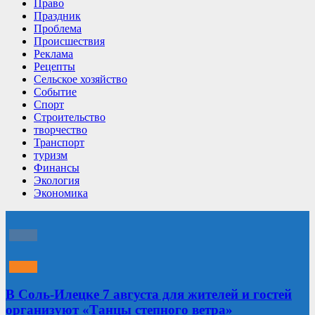
Право
Праздник
Проблема
Происшествия
Реклама
Рецепты
Сельское хозяйство
Событие
Спорт
Строительство
творчество
Транспорт
туризм
Финансы
Экология
Экономика
В Соль-Илецке 7 августа для жителей и гостей
организуют «Танцы степного ветра»