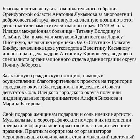
Благодарностью депутата законодательного собрания
Оренбургской области Анатолия Лукьянова за многолетний
добросовестный труд, активную жизненную позицию в этот
день отметили заместителей главного врача ГАУЗ «Соль-
Илецкая межрайонная больница» Татьяну Володину и
Альбину Эм, врача ультразвуковой диагностики Ларису
Писецкую, начальника кормцеха ОАО «Спутник» Гульсару
Бикбау, начальника цеха утководства Валентину Касьянову,
инспектора отдела кадров Антонину Кривошееву, ведущего
специалиста организационного отдела администрации округа
Полину Заборсен.
За активную гражданскую позицию, помощь в
осуществлении благотворительных проектов на территории
городского округа Благодарность председателя Совета
депутатов Соль-Илецкого городского округа получили
индивидуальные предприниматели Альфия Бисенова и
Марина Багирова.
Свой подарок женщинам подарили и соль-илецкие артисты.
Музыкальные и хореографические номера в их исполнении
превратили официальное торжество в настоящий весенний
праздник. Приятным сюрпризом от организаторов
мероприятия для соль-илечанок стал и маленький цветочный