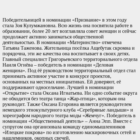
Победительницей в номинации «Признание» в этом году
стала Зоя Кулумжановна. Всю жизнь она посвятила работе в
образовании, более 20 лет возглавляла совет женщин и сейчас
продолжает активно заниматься общественной
деятельностью. В номинации «Материнство» отмечена
Татьяна Таженова. Жительница посёлка Ащебутак скромна и
порядочна, эти же качества она воспитывает в своих детях.
Главный специалист Григорьевского территориального отдела
Наиля Огнёва – победитель в номинации «Деловая
женщина». Под ёё руководством территориальный отдел стал
принимать активное участие в конкурсе проектов,
основанных на местных инициативах. Ей доверяют, её
поддерживают односельчане. Лучшей в номинации
«Открытие» стала Оксана Игнатьева. Ни одно событие округа
не обходится без театра танца «Жар-птица», которым она
руководит. Также Оксана Егоровна является руководителем
немецкого этнокультурного клуба «Серебряные ландыши» и
хореографом народного театра моды «Жемчуг». Победитель в
номинации «Общественный деятель» – Анна Эпп. Вместе с
супругом она организовала команду единомышленников
«Илецкие покрова» по изготовлению маскировочных сетей и
нашлемников, окопных свечей.