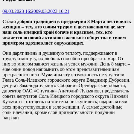
09.03.2023 16:20
09.03.2023 16:21
Стало доброй традицией в преддверии 8 Марта чествовать
женщин – тех, кто своим трудом и достижениями делает
наш соль-илецкий край богаче и красивее, тех, кто
является основой активного женского общества и своим
примером вдохновляет окружающих.
Они дарят жизнь и душевную теплоту, поддерживают в
трудную минуту, их любовь способна преобразить мир. От
них во многом зависят жизнь и успех мужчин. День 8 марта –
ещё один повод напомнить об этом представительницам
прекрасного пола. Мужчины эту возможность не упустили.
Глава Соль-Илецкого городского округа Владимир Дубровин,
депутат Законодательного Собрания Оренбургской области,
директор ОАО «Спутник» Анатолий Лукьянов, председатель
совета депутатов Соль-Илецкого городского округа Николай
Кузьмин в этот день на эпитеты не скупились, одаривая ими
всех присутствующих в зале женщин. А самые достойные
соль-илечанки, кроме слов признательности получили
награды.