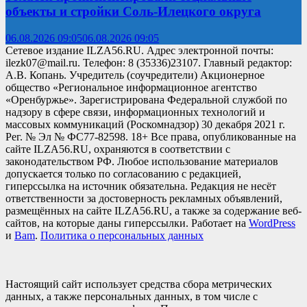
объекты и стройки Соль-Илецкого округа
06.08.2026 09:05
06.08.2026 09:05
Сетевое издание ILZA56.RU. Адрес электронной почты:
ilezk07@mail.ru. Телефон: 8 (35336)23107. Главный редактор:
А.В. Копань. Учредитель (соучредители) Акционерное
общество «Региональное информационное агентство
«Оренбуржье». Зарегистрирована Федеральной службой по
надзору в сфере связи, информационных технологий и
массовых коммуникаций (Роскомнадзор) 30 декабря 2021 г.
Рег. № Эл № ФС77-82598. 18+ Все права, опубликованные на
сайте ILZA56.RU, охраняются в соответствии с
законодательством РФ. Любое использование материалов
допускается только по согласованию с редакцией,
гиперссылка на источник обязательна. Редакция не несёт
ответственности за достоверность рекламных объявлений,
размещённых на сайте ILZA56.RU, а также за содержание веб-
сайтов, на которые даны гиперссылки. Работает на
WordPress
и
Bam
.
Политика о персональных данных
Настоящий сайт использует средства сбора метрических
данных, а также персональных данных, в том числе с