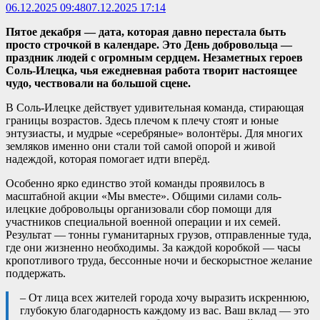
06.12.2025 09:48
07.12.2025 17:14
Пятое декабря — дата, которая давно перестала быть
просто строчкой в календаре. Это День добровольца —
праздник людей с огромным сердцем. Незаметных героев
Соль-Илецка, чья ежедневная работа творит настоящее
чудо, чествовали на большой сцене.
В Соль-Илецке действует удивительная команда, стирающая
границы возрастов. Здесь плечом к плечу стоят и юные
энтузиасты, и мудрые «серебряные» волонтёры. Для многих
земляков именно они стали той самой опорой и живой
надеждой, которая помогает идти вперёд.
Особенно ярко единство этой команды проявилось в
масштабной акции «Мы вместе». Общими силами соль-
илецкие добровольцы организовали сбор помощи для
участников специальной военной операции и их семей.
Результат — тонны гуманитарных грузов, отправленные туда,
где они жизненно необходимы. За каждой коробкой — часы
кропотливого труда, бессонные ночи и бескорыстное желание
поддержать.
– От лица всех жителей города хочу выразить искреннюю,
глубокую благодарность каждому из вас. Ваш вклад — это