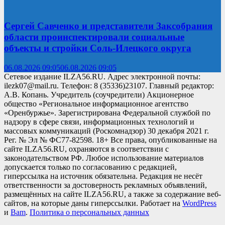
Сергей Савченко и представители Заксобрания
области проинспектировали социальные
объекты и стройки Соль-Илецкого округа
06.08.2026 09:05
06.08.2026 09:05
Сетевое издание ILZA56.RU. Адрес электронной почты:
ilezk07@mail.ru. Телефон: 8 (35336)23107. Главный редактор:
А.В. Копань. Учредитель (соучредители) Акционерное
общество «Региональное информационное агентство
«Оренбуржье». Зарегистрирована Федеральной службой по
надзору в сфере связи, информационных технологий и
массовых коммуникаций (Роскомнадзор) 30 декабря 2021 г.
Рег. № Эл № ФС77-82598. 18+ Все права, опубликованные на
сайте ILZA56.RU, охраняются в соответствии с
законодательством РФ. Любое использование материалов
допускается только по согласованию с редакцией,
гиперссылка на источник обязательна. Редакция не несёт
ответственности за достоверность рекламных объявлений,
размещённых на сайте ILZA56.RU, а также за содержание веб-
сайтов, на которые даны гиперссылки. Работает на
WordPress
и
Bam
.
Политика о персональных данных