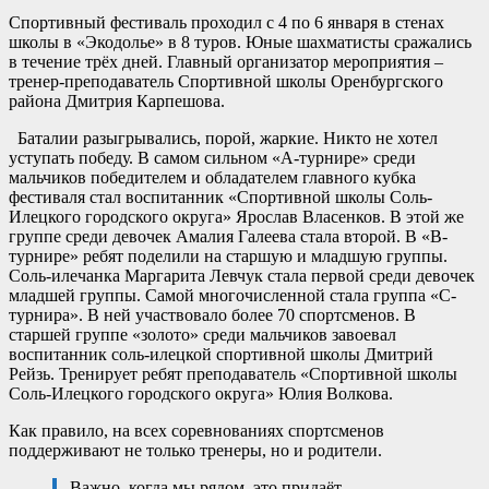
Спортивный фестиваль проходил с 4 по 6 января в стенах
школы в «Экодолье» в 8 туров. Юные шахматисты сражались
в течение трёх дней. Главный организатор мероприятия –
тренер-преподаватель Спортивной школы Оренбургского
района Дмитрия Карпешова.
Баталии разыгрывались, порой, жаркие. Никто не хотел
уступать победу. В самом сильном «А-турнире» среди
мальчиков победителем и обладателем главного кубка
фестиваля стал воспитанник «Спортивной школы Соль-
Илецкого городского округа» Ярослав Власенков. В этой же
группе среди девочек Амалия Галеева стала второй. В «В-
турнире» ребят поделили на старшую и младшую группы.
Соль-илечанка Маргарита Левчук стала первой среди девочек
младшей группы. Самой многочисленной стала группа «С-
турнира». В ней участвовало более 70 спортсменов. В
старшей группе «золото» среди мальчиков завоевал
воспитанник соль-илецкой спортивной школы Дмитрий
Рейзь. Тренирует ребят преподаватель «Спортивной школы
Соль-Илецкого городского округа» Юлия Волкова.
Как правило, на всех соревнованиях спортсменов
поддерживают не только тренеры, но и родители.
– Важно, когда мы рядом, это придаёт