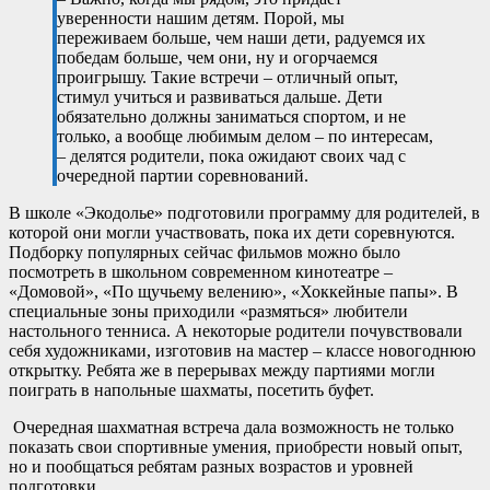
уверенности нашим детям. Порой, мы
переживаем больше, чем наши дети, радуемся их
победам больше, чем они, ну и огорчаемся
проигрышу. Такие встречи – отличный опыт,
стимул учиться и развиваться дальше. Дети
обязательно должны заниматься спортом, и не
только, а вообще любимым делом – по интересам,
– делятся родители, пока ожидают своих чад с
очередной партии соревнований.
В школе «Экодолье» подготовили программу для родителей, в
которой они могли участвовать, пока их дети соревнуются.
Подборку популярных сейчас фильмов можно было
посмотреть в школьном современном кинотеатре –
«Домовой», «По щучьему велению», «Хоккейные папы». В
специальные зоны приходили «размяться» любители
настольного тенниса. А некоторые родители почувствовали
себя художниками, изготовив на мастер – классе новогоднюю
открытку. Ребята же в перерывах между партиями могли
поиграть в напольные шахматы, посетить буфет.
Очередная шахматная встреча дала возможность не только
показать свои спортивные умения, приобрести новый опыт,
но и пообщаться ребятам разных возрастов и уровней
подготовки.