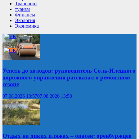
Транспорт
туризм
Финансы
Экология
Экономика
Успеть до холодов: руководитель Соль-Илецкого
дорожного управления рассказал о ремонтном
сезоне
07.08.2026 13:57
07.08.2026 13:58
Отдых на диких пляжах – опасен: оренбуржцев