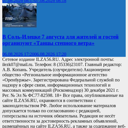
07.08.2026 08:17
07.08.2026 08:18
В Соль-Илецке 7 августа для жителей и гостей
организуют «Танцы степного ветра»
06.08.2026 17:20
06.08.2026 17:20
Сетевое издание ILZA56.RU. Адрес электронной почты:
ilezk07@mail.ru. Телефон: 8 (35336)23107. Главный редактор:
А.В. Копань. Учредитель (соучредители) Акционерное
общество «Региональное информационное агентство
«Оренбуржье». Зарегистрирована Федеральной службой по
надзору в сфере связи, информационных технологий и
массовых коммуникаций (Роскомнадзор) 30 декабря 2021 г.
Рег. № Эл № ФС77-82598. 18+ Все права, опубликованные на
сайте ILZA56.RU, охраняются в соответствии с
законодательством РФ. Любое использование материалов
допускается только по согласованию с редакцией,
гиперссылка на источник обязательна. Редакция не несёт
ответственности за достоверность рекламных объявлений,
размещённых на сайте ILZA56.RU, а также за содержание веб-