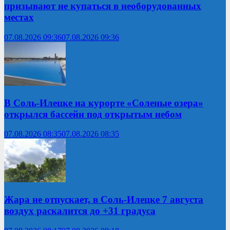
призывают не купаться в необорудованных
местах
07.08.2026 09:36
07.08.2026 09:36
В Соль-Илецке на курорте «Соленые озера»
открылся бассейн под открытым небом
07.08.2026 08:35
07.08.2026 08:35
Жара не отпускает, в Соль-Илецке 7 августа
воздух раскалится до +31 градуса