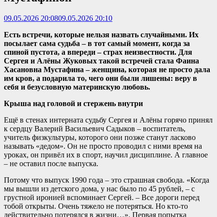
09.05.2026 20:08
09.05.2026 20:10
Есть встречи, которые нельзя назвать случайными. Их
посылает сама судьба – в тот самый момент, когда за
спиной пустота, а впереди – страх неизвестности. Для
Сергея и Алёны Жуковых такой встречей стала Фаина
Хасановна Мустафина – женщина, которая не просто дала
им кров, а подарила то, чего они были лишены: веру в
себя и безусловную материнскую любовь.
Крыша над головой и стержень внутри
Ещё в стенах интерната судьбу Сергея и Алёны горячо принял
к сердцу Валерий Васильевич Садыков – воспитатель,
учитель физкультуры, которого они позже станут ласково
называть «дедом». Он не просто проводил с ними время на
уроках, он привёл их в спорт, научил дисциплине. А главное
– не оставил после выпуска.
Потому что выпуск 1990 года – это страшная свобода. «Когда
мы вышли из детского дома, у нас было по 45 рублей, – с
грустной иронией вспоминает Сергей. – Все дороги перед
тобой открыты. Очень тяжело не потеряться. Но кто-то
действительно потерялся в жизни…». Первая попытка