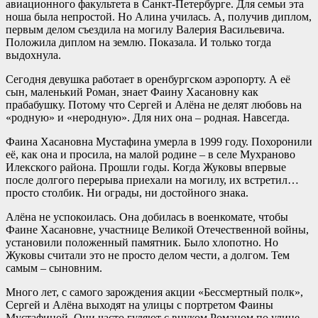
авиационного факультета в Санкт-Петербурге. Для семьи эта
ноша была непростой. Но Алина училась. А, получив диплом,
первым делом съездила на могилу Валерия Васильевича.
Положила диплом на землю. Показала. И только тогда
выдохнула.
Сегодня девушка работает в оренбургском аэропорту. А её
сын, маленький Роман, знает Фаину Хасановну как
прабабушку. Потому что Сергей и Алёна не делят любовь на
«родную» и «неродную». Для них она – родная. Навсегда.
Фаина Хасановна Мустафина умерла в 1999 году. Похоронили
её, как она и просила, на малой родине – в селе Мухраново
Илекского района. Прошли годы. Когда Жуковы впервые
после долгого перерыва приехали на могилу, их встретил…
просто столбик. Ни ограды, ни достойного знака.
Алёна не успокоилась. Она добилась в военкомате, чтобы
Фаине Хасановне, участнице Великой Отечественной войны,
установили положенный памятник. Было хлопотно. Но
Жуковы считали это не просто делом чести, а долгом. Тем
самым – сыновним.
Много лет, с самого зарождения акции «Бессмертный полк»,
Сергей и Алёна выходят на улицы с портретом Фаины
Мустафиной. Они часто гуляют с внуком Романом по улице