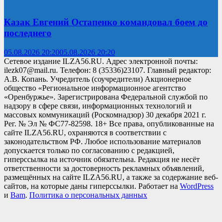
Казак Евгений Остапенко командовал боем до
последнего
05.08.2026 20:20
05.08.2026 20:20
Сетевое издание ILZA56.RU. Адрес электронной почты:
ilezk07@mail.ru. Телефон: 8 (35336)23107. Главный редактор:
А.В. Копань. Учредитель (соучредители) Акционерное
общество «Региональное информационное агентство
«Оренбуржье». Зарегистрирована Федеральной службой по
надзору в сфере связи, информационных технологий и
массовых коммуникаций (Роскомнадзор) 30 декабря 2021 г.
Рег. № Эл № ФС77-82598. 18+ Все права, опубликованные на
сайте ILZA56.RU, охраняются в соответствии с
законодательством РФ. Любое использование материалов
допускается только по согласованию с редакцией,
гиперссылка на источник обязательна. Редакция не несёт
ответственности за достоверность рекламных объявлений,
размещённых на сайте ILZA56.RU, а также за содержание веб-
сайтов, на которые даны гиперссылки. Работает на
WordPress
и
Bam
.
Политика о персональных данных