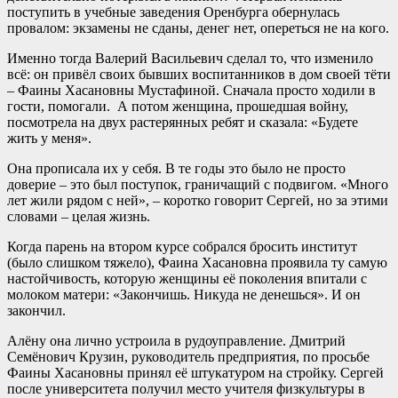
поступить в учебные заведения Оренбурга обернулась
провалом: экзамены не сданы, денег нет, опереться не на кого.
Именно тогда Валерий Васильевич сделал то, что изменило
всё: он привёл своих бывших воспитанников в дом своей тёти
– Фаины Хасановны Мустафиной. Сначала просто ходили в
гости, помогали. А потом женщина, прошедшая войну,
посмотрела на двух растерянных ребят и сказала: «Будете
жить у меня».
Она прописала их у себя. В те годы это было не просто
доверие – это был поступок, граничащий с подвигом. «Много
лет жили рядом с ней», – коротко говорит Сергей, но за этими
словами – целая жизнь.
Когда парень на втором курсе собрался бросить институт
(было слишком тяжело), Фаина Хасановна проявила ту самую
настойчивость, которую женщины её поколения впитали с
молоком матери: «Закончишь. Никуда не денешься». И он
закончил.
Алёну она лично устроила в рудоуправление. Дмитрий
Семёнович Крузин, руководитель предприятия, по просьбе
Фаины Хасановны принял её штукатуром на стройку. Сергей
после университета получил место учителя физкультуры в