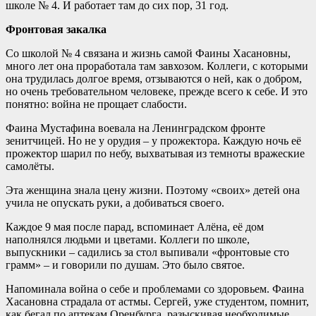
школе № 4. И работает там до сих пор, 31 год.
Фронтовая закалка
Со школой № 4 связана и жизнь самой Фаины Хасановны,
много лет она проработала там завхозом. Коллеги, с которыми
она трудилась долгое время, отзываются о ней, как о добром,
но очень требовательном человеке, прежде всего к себе. И это
понятно: война не прощает слабости.
Фаина Мустафина воевала на Ленинградском фронте
зенитчицей. Но не у орудия – у прожектора. Каждую ночь её
прожектор шарил по небу, выхватывая из темноты вражеские
самолёты.
Эта женщина знала цену жизни. Поэтому «своих» детей она
учила не опускать руки, а добиваться своего.
Каждое 9 мая после парад, вспоминает Алёна, её дом
наполнялся людьми и цветами. Коллеги по школе,
выпускники – садились за стол выпивали «фронтовые сто
грамм» – и говорили по душам. Это было святое.
Напоминала война о себе и проблемами со здоровьем. Фаина
Хасановна страдала от астмы. Сергей, уже студентом, помнит,
как бегал по аптекам Оренбурга, разыскивая необходимые