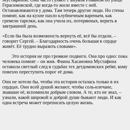
Герасимовской, где когда-то жили вместе с ней.
Останавливаются у дома. Там теперь другие люди. Но стены
помнят, как на кухне пахло клубничным вареньем, как
гремели тарелки, как она учила их, потерянных, верить в
завтрашний день.
«Если бы была возможность вернуть её, всё бы отдали, –
говорит Сергей. – Благодарность очень большая в сердце
живёт. Её трудно выразить словами».
Это история не про громкие подвиги. Она про одно: пока
человека помнят – он жив. Фаина Хасановна Мустафина
оставила светлый след в судьбах тех детдомовских ребят, кому
повезло переступить порог её дома.
Они не хотели бы, чтобы эта история осталась только в их
сердцах. Они всей душой желают, чтобы соль-илечане,
знавшие её, вспомнили добрым словом. А те, кто не знал, –
узнали, какой широкой и доброй души бывают люди. И как
одна встреча может переписать целую жизнь.