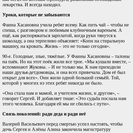
лекарства. И всегда находил.
Уроки, которые не забываются
Фаина Хасановна учила ребят всему. Как пить чай – чтобы не
спеша, с разговором и любимым клубничным вареньем. А
ещё, как распоряжаться зарплатой, когда руки тянутся к
шоколаду, а она терпеливо объясняет: «Копи на стиральную
машину, на кровать. Жизнь – это не только сегодня».
90-е. Голодные, злые, тяжёлые. У Фаины Хасановны – талоны
на паёк. Но на этот поёк жили все трое. «Мы кушали вместе, –
вспоминают Жуковы. – И не только мы. К нам приходили
наши друзья-детдомовцы, и она всех привечала. Дом её был
открыт для всех». Они жили одной большой семьёй. Той,
которой у многих из этих ребят никогда не было.
«Она стала нам и мамой, и учителем жизни, и другом», –
говорит Сергей. И добавляет тише: «Это судьба послала нам
этого человека. Благодаря ей мы не сбились с пути».
Связь поколений: ради деда и ради неё
Валерий Васильевич перед смертью успел настоять, чтобы
дочь Сергея и Алёны Алина закончила магистратуру