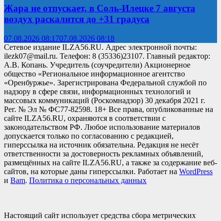
Жара не отпускает, в Соль-Илецке 7 августа
воздух раскалится до +31 градуса
07.08.2026 08:17
07.08.2026 08:18
Сетевое издание ILZA56.RU. Адрес электронной почты:
ilezk07@mail.ru. Телефон: 8 (35336)23107. Главный редактор:
А.В. Копань. Учредитель (соучредители) Акционерное
общество «Региональное информационное агентство
«Оренбуржье». Зарегистрирована Федеральной службой по
надзору в сфере связи, информационных технологий и
массовых коммуникаций (Роскомнадзор) 30 декабря 2021 г.
Рег. № Эл № ФС77-82598. 18+ Все права, опубликованные на
сайте ILZA56.RU, охраняются в соответствии с
законодательством РФ. Любое использование материалов
допускается только по согласованию с редакцией,
гиперссылка на источник обязательна. Редакция не несёт
ответственности за достоверность рекламных объявлений,
размещённых на сайте ILZA56.RU, а также за содержание веб-
сайтов, на которые даны гиперссылки. Работает на
WordPress
и
Bam
.
Политика о персональных данных
Настоящий сайт использует средства сбора метрических