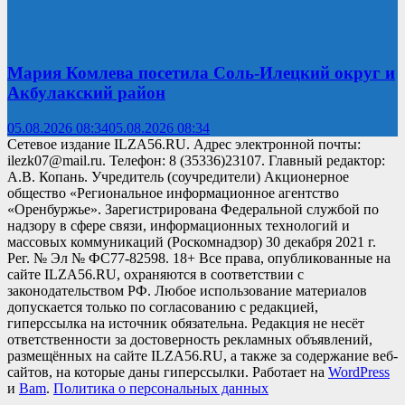
Мария Комлева посетила Соль-Илецкий округ и
Акбулакский район
05.08.2026 08:34
05.08.2026 08:34
Сетевое издание ILZA56.RU. Адрес электронной почты:
ilezk07@mail.ru. Телефон: 8 (35336)23107. Главный редактор:
А.В. Копань. Учредитель (соучредители) Акционерное
общество «Региональное информационное агентство
«Оренбуржье». Зарегистрирована Федеральной службой по
надзору в сфере связи, информационных технологий и
массовых коммуникаций (Роскомнадзор) 30 декабря 2021 г.
Рег. № Эл № ФС77-82598. 18+ Все права, опубликованные на
сайте ILZA56.RU, охраняются в соответствии с
законодательством РФ. Любое использование материалов
допускается только по согласованию с редакцией,
гиперссылка на источник обязательна. Редакция не несёт
ответственности за достоверность рекламных объявлений,
размещённых на сайте ILZA56.RU, а также за содержание веб-
сайтов, на которые даны гиперссылки. Работает на
WordPress
и
Bam
.
Политика о персональных данных