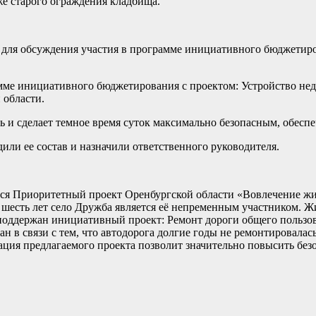
же старого ограждения кладбища.
ка для обсуждения участия в программе инициативного бюджетир
ме инициативного бюджетирования с проектом: Устройство нед
 области.
и сделает темное время суток максимально безопасным, обеспеч
ли ее состав и назначили ответственного руководителя.
тся Приоритетный проект Оренбургской области «Вовлечение ж
шесть лет село Дружба является её непременным участником. Ж
оддержан инициативный проект: Ремонт дороги общего пользован
 в связи с тем, что автодорога долгие годы не ремонтировалась
ация предлагаемого проекта позволит значительно повысить без