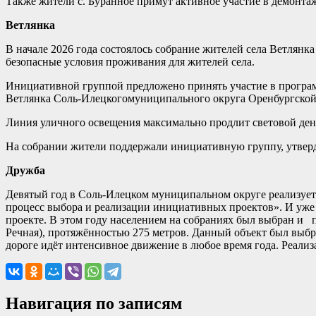
Также жители с. Буранное примут активное участие в демонта
Ветлянка
В начале 2026 года состоялось собрание жителей села Ветлян
безопасные условия проживания для жителей села.
Инициативной группой предложено принять участие в програм
Ветлянка Соль-Илецкогомуниципального округа Оренбургской
Линия уличного освещения максимально продлит световой день 
На собрании жители поддержали инициативную группу, утверди
Дружба
Девятый год в Соль-Илецком муниципальном округе реализуе
процесс выбора и реализации инициативных проектов». И уже 
проекте. В этом году населением на собраниях был выбран и п
Речная), протяжённостью 275 метров. Данный объект был выбран
дороге идёт интенсивное движение в любое время года. Реализ
Навигация по записям