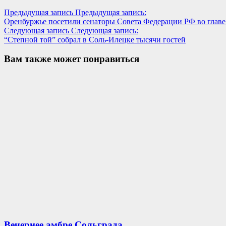
Предыдущая запись
Предыдущая запись:
Оренбуржье посетили сенаторы Совета Федерации РФ во глав
Следующая запись
Следующая запись:
“Степной той” собрал в Соль-Илецке тысячи гостей
Вам также может понравиться
Вечернее амбре Сольграда