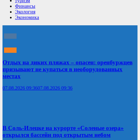
туризм
Финансы
Экология
Экономика
Отдых на диких пляжах – опасен: оренбуржцев
призывают не купаться в необорудованных
местах
07.08.2026 09:36
07.08.2026 09:36
В Соль-Илецке на курорте «Соленые озера»
открылся бассейн под открытым небом