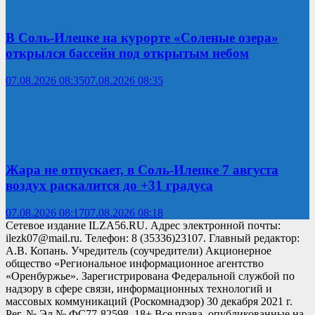
В Соль-Илецке на курорте «Соленые озера»
открылся бассейн под открытым небом
07.08.2026 08:35
07.08.2026 08:35
Жара не отпускает, в Соль-Илецке 7 августа
воздух раскалится до +31 градуса
07.08.2026 08:17
07.08.2026 08:18
Сетевое издание ILZA56.RU. Адрес электронной почты:
ilezk07@mail.ru. Телефон: 8 (35336)23107. Главный редактор:
А.В. Копань. Учредитель (соучредители) Акционерное
общество «Региональное информационное агентство
«Оренбуржье». Зарегистрирована Федеральной службой по
надзору в сфере связи, информационных технологий и
массовых коммуникаций (Роскомнадзор) 30 декабря 2021 г.
Рег. № Эл № ФС77-82598. 18+ Все права, опубликованные на